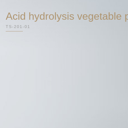
Acid hydrolysis vegetable 
TS-201-01
rotein seasoning powder